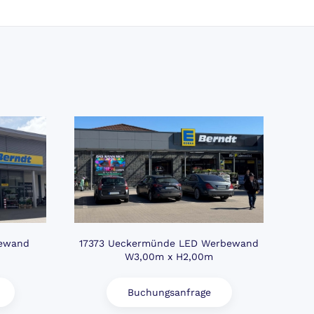
26
bewand
17373 Ueckermünde LED Werbewand
W3,00m x H2,00m
Buchungsanfrage