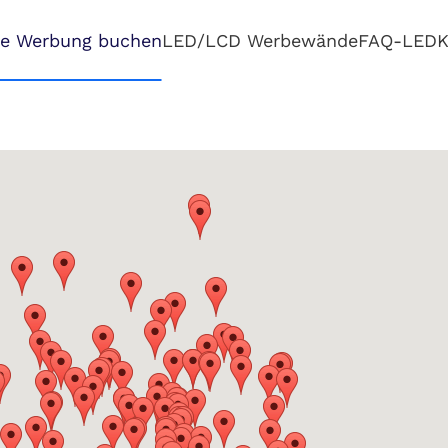
le Werbung buchen
LED/LCD Werbewände
FAQ-LED
K