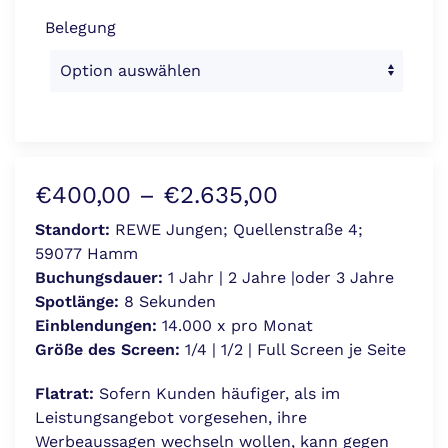
Belegung
Preisspanne:
€
400,00
–
€
2.635,00
€400,00
Standort:
REWE Jungen; Quellenstraße 4;
59077 Hamm
bis
Buchungsdauer:
1 Jahr | 2 Jahre |oder 3 Jahre
€2.635,00
Spotlänge:
8 Sekunden
Einblendungen:
14.000 x pro Monat
Größe des Screen:
1/4 | 1/2 | Full Screen je Seite
Flatrat:
Sofern Kunden häufiger, als im
Leistungsangebot vorgesehen, ihre
Werbeaussagen wechseln wollen, kann gegen