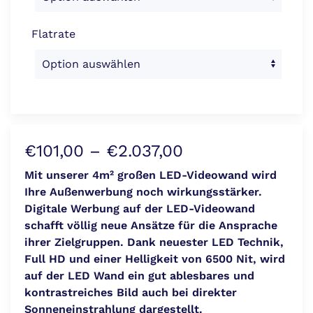
Flatrate
Preisspanne:
€
101,00
–
€
2.037,00
€101,00
Mit unserer 4m² großen LED-Videowand wird
Ihre Außenwerbung noch wirkungsstärker.
bis
Digitale Werbung auf der LED-Videowand
€2.037,00
schafft völlig neue Ansätze für die Ansprache
ihrer Zielgruppen. Dank neuester LED Technik,
Full HD und einer Helligkeit von 6500 Nit, wird
auf der LED Wand ein gut ablesbares und
kontrastreiches Bild auch bei direkter
Sonneneinstrahlung dargestellt.