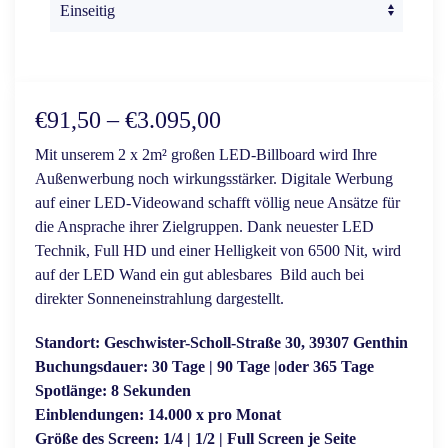
Preisspanne:
€
91,50
–
€
3.095,00
€91,50
Mit unserem 2 x 2m² großen LED-Billboard wird Ihre
Außenwerbung noch wirkungsstärker. Digitale Werbung
bis
auf einer LED-Videowand schafft völlig neue Ansätze für
€3.095,00
die Ansprache ihrer Zielgruppen. Dank neuester LED
Technik, Full HD und einer Helligkeit von 6500 Nit, wird
auf der LED Wand ein gut ablesbares Bild auch bei
direkter Sonneneinstrahlung dargestellt.
Standort:
Geschwister-Scholl-Straße 30, 39307 Genthin
Buchungsdauer: 30 Tage | 90 Tage |oder 365 Tage
Spotlänge: 8 Sekunden
Einblendungen: 14.000 x pro Monat
Größe des Screen: 1/4 | 1/2 | Full Screen je Seite