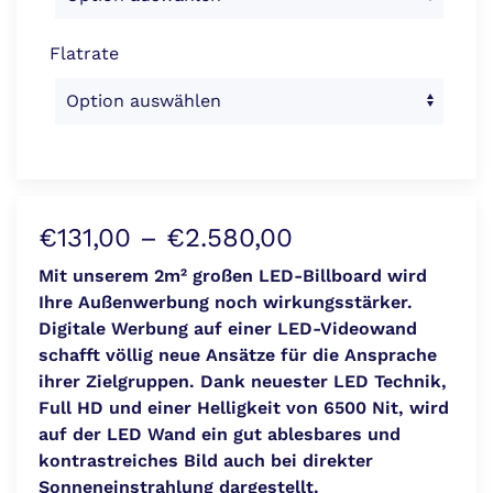
Flatrate
Preisspanne:
€
131,00
–
€
2.580,00
€131,00
Mit unserem 2m² großen LED-Billboard wird
Ihre Außenwerbung noch wirkungsstärker.
bis
Digitale Werbung auf einer LED-Videowand
€2.580,00
schafft völlig neue Ansätze für die Ansprache
ihrer Zielgruppen. Dank neuester LED Technik,
Full HD und einer Helligkeit von 6500 Nit, wird
auf der LED Wand ein gut ablesbares und
kontrastreiches Bild auch bei direkter
Sonneneinstrahlung dargestellt.